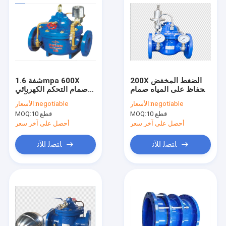
200X الضغط المخفض
شفة 1.6mpa 600X
للحفاظ على المياه صمام
صمام التحكم الكهربائي
حديد الدكتايل المضادة
الهيدروليكي مضاد للتآكل
negotiable
الأسعار:
negotiable
الأسعار:
للتآكل
10 قطع
MOQ:
10 قطع
MOQ:
أحصل على آخر سعر
أحصل على آخر سعر
ﺎﺘﺼﻟ ﺍﻶﻧ
ﺎﺘﺼﻟ ﺍﻶﻧ
منزل
المنتجات
حول بنا