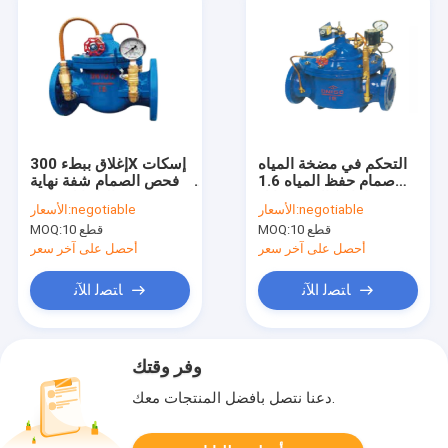
التحكم في مضخة المياه
إغلاق ببطء 300X إسكات
صمام حفظ المياه 1.6
فحص الصمام شفة نهاية
ميجا باسكال غير قابل
حديد الدكتايل مانعة
negotiable
الأسعار:
negotiable
الأسعار:
للصدأ نهاية شفة
للتسرب
10 قطع
MOQ:
10 قطع
MOQ:
أحصل على آخر سعر
أحصل على آخر سعر
ﺎﺘﺼﻟ ﺍﻶﻧ
ﺎﺘﺼﻟ ﺍﻶﻧ
وفر وقتك
دعنا نتصل بأفضل المنتجات معك.