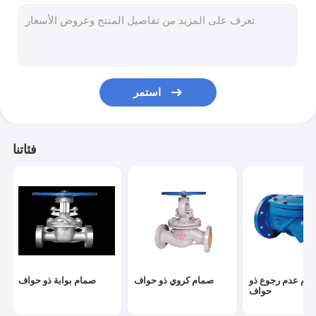
رفع فحص الصمام
صمامات الحماية من الحرائق
صمام مياه نحاسي
استمر
صمام هواء ذو ​​حواف
فئاتنا
ام عدم رجوع ذو
صمام كروي ذو حواف
صمام بوابة ذو حواف
حواف