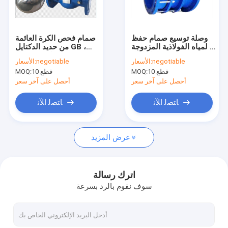
اتصل بنا
وصلة توسيع صمام حفظ
صمام فحص الكرة العائمة
المياه الفولاذية المزدوجة
من حديد الدكتايل GB ،
صمام بوابة ذو حواف
1.0 /1.6 ميجا باسكال
صمام كروي مضاد
negotiable
الأسعار:
negotiable
الأسعار:
للأكسدة نوع عائم
10 قطع
MOQ:
10 قطع
MOQ:
صمام كروي ذو حواف
أحصل على آخر سعر
أحصل على آخر سعر
صمام عدم رجوع ذو حواف
ﺎﺘﺼﻟ ﺍﻶﻧ
ﺎﺘﺼﻟ ﺍﻶﻧ
صمام الكرة العائمة
عرض المزيد
صمام الفراشة ذو الحواف
صمام مصفاة Y
اترك رسالة
سوف نقوم بالرد بسرعة
صمام فراشة ويفر
صمام حفظ المياه