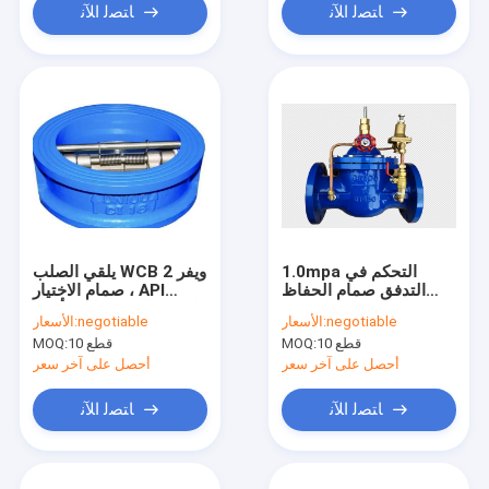
ﺎﺘﺼﻟ ﺍﻶﻧ
ﺎﺘﺼﻟ ﺍﻶﻧ
1.0mpa التحكم في
يلقي الصلب WCB 2 ويفر
التدفق صمام الحفاظ
صمام الاختيار ، API
على المياه 400X حديد
الفولاذ المقاوم للصدأ نوع
negotiable
الأسعار:
negotiable
الأسعار:
رمادي مضاد للتآكل
الفراشة صمام الاختيار
10 قطع
MOQ:
10 قطع
MOQ:
أحصل على آخر سعر
أحصل على آخر سعر
ﺎﺘﺼﻟ ﺍﻶﻧ
ﺎﺘﺼﻟ ﺍﻶﻧ