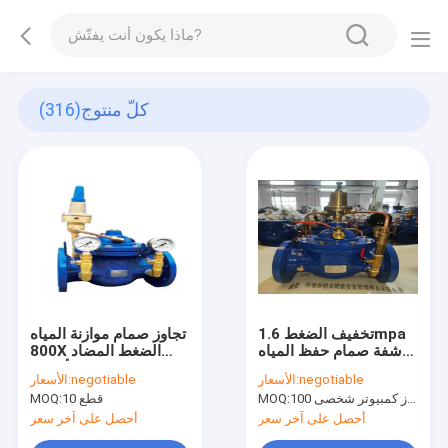
كلّ منتوج
(316)
تخفيف الضغط 1.6mpa
تجاوز صمام موازنة المياه
شفة صمام حفظ المياه
800X الضغط المضاد
حديد الدكتايل
للأكسدة
negotiable
الأسعار:
negotiable
الأسعار:
100 جهاز كمبيوتر شخصى
MOQ:
10 قطع
MOQ:
أحصل على آخر سعر
أحصل على آخر سعر