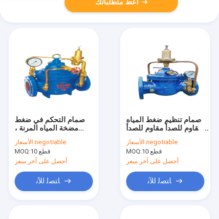
أعط متطلباتك
صمام تنظيم ضغط المياه
صمام التحكم في ضغط
مقاوم للصدأ مقاوم للصدأ
مضخة المياه المرنة ،
ضغط 500X
صمام إغلاق الطوارئ
negotiable
الأسعار:
negotiable
الأسعار:
900X دائم
10 قطع
MOQ:
10 قطع
MOQ:
أحصل على آخر سعر
أحصل على آخر سعر
ﺎﺘﺼﻟ ﺍﻶﻧ
ﺎﺘﺼﻟ ﺍﻶﻧ