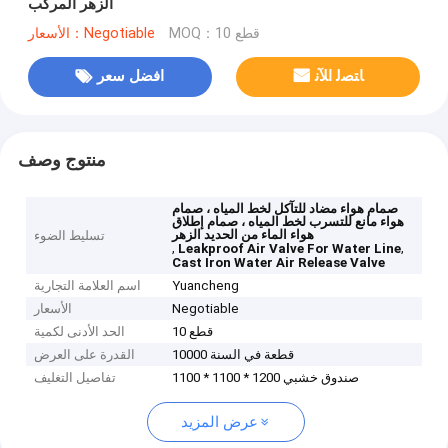
الزهر المركب
MOQ：10 قطع
الأسعار：Negotiable
ﺎﺘﺼﻟ ﺍﻶﻧ
افضل سعر
منتوج وصف
صمام هواء مضاد للتآكل لخط المياه ، صمام
هواء مانع للتسرب لخط المياه ، صمام إطلاق
هواء الماء من الحديد الزهر
تسليط الضوء
,
,
Leakproof Air Valve For Water Line
Cast Iron Water Air Release Valve
Yuancheng
اسم العلامة التجارية
Negotiable
الأسعار
10 قطع
الحد الأدنى لكمية
10000 قطعة في السنة
القدرة على العرض
صندوق خشبي 1200 * 1100 * 1100
تفاصيل التغليف
عرض المزيد