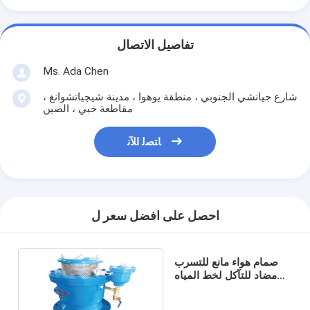
تفاصيل الاتصال
Ms. Ada Chen
شارع جيانشي الجنوبي ، منطقة يوهوا ، مدينة شيجياتشوانغ ،
مقاطعة خبي ، الصين
ﺎﺘﺼﻟ ﺍﻶﻧ
احصل على افضل سعر ل
صمام هواء مانع للتسرب
مضاد للتآكل لخط المياه
من الحديد الزهر المركب