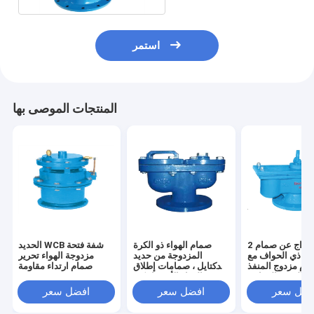
استمر
المنتجات الموصى بها
2 بوصة الافراج عن صمام
صمام الهواء ذو ​​الكرة
الحديد WCB شفة فتحة
واء ذي الحواف مع
المزدوجة من حديد
مزدوجة الهواء تحرير
ادم مزدوج المنفذ
الدكتايل ، صمامات إطلاق
صمام ارتداء مقاومة
م للحديد الرمادي
الهواء الأوتوماتيكية
1.6mpa
فضل سعر
افضل سعر
افضل سعر