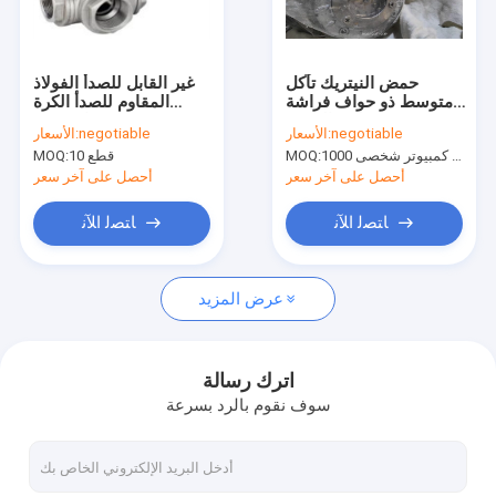
اتصل بنا
حمض النيتريك تآكل
غير القابل للصدأ الفولاذ
متوسط ​​ذو حواف فراشة
المقاوم للصدأ الكرة
صمام بوابة ذو حواف
صمام معدني لون الجسم
صمام تعويم
negotiable
الأسعار:
negotiable
الأسعار:
حجم 500 مم
1000 جهاز كمبيوتر شخصى
MOQ:
10 قطع
MOQ:
صمام كروي ذو حواف
أحصل على آخر سعر
أحصل على آخر سعر
صمام عدم رجوع ذو حواف
ﺎﺘﺼﻟ ﺍﻶﻧ
ﺎﺘﺼﻟ ﺍﻶﻧ
صمام الكرة العائمة
عرض المزيد
صمام الفراشة ذو الحواف
صمام مصفاة Y
اترك رسالة
سوف نقوم بالرد بسرعة
صمام فراشة ويفر
صمام حفظ المياه