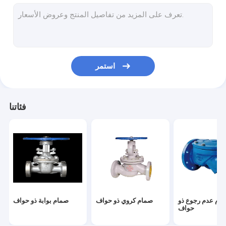
رفع فحص الصمام
صمامات الحماية من الحرائق
صمام مياه نحاسي
استمر
صمام هواء ذو ​​حواف
فئاتنا
ام عدم رجوع ذو
صمام كروي ذو حواف
صمام بوابة ذو حواف
حواف