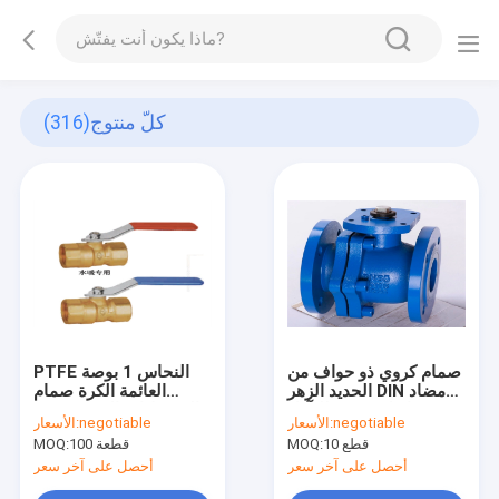
كلّ منتوج
(316)
صمام كروي ذو حواف من
PTFE النحاس 1 بوصة
الحديد الزهر DIN مضاد
العائمة الكرة صمام
للتآكل Q235 قوة هاندل
الخيوط اتصال 1.0 / 1.6
negotiable
الأسعار:
negotiable
الأسعار:
ميجا باسكال الضغط
10 قطع
MOQ:
100 قطعة
MOQ:
أحصل على آخر سعر
أحصل على آخر سعر