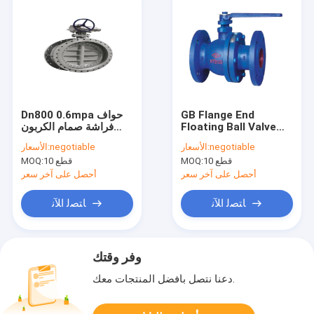
GB Flange End
Dn800 0.6mpa حواف
Floating Ball Valve
فراشة صمام الكربون
Pressure 1.6 Mpa
الصلب الجسم بخار
negotiable
الأسعار:
negotiable
الأسعار:
حديد الزهر غير قابل
متوسط
10 قطع
MOQ:
10 قطع
MOQ:
للصدأ
أحصل على آخر سعر
أحصل على آخر سعر
ﺎﺘﺼﻟ ﺍﻶﻧ
ﺎﺘﺼﻟ ﺍﻶﻧ
وفر وقتك
دعنا نتصل بأفضل المنتجات معك.