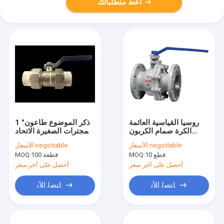
أعط متطلباتك
روسيا القياسية العائمة
1 "ذكر الموضوع طاعون
الكرة صمام الكربون
المجترات الصغيرة الاتحاد
الصلب التحكم عن بعد
الكرة صمام ، صمام الكرة
negotiable
الأسعار:
negotiable
الأسعار:
المضادة للتآكل
النحاس تذوب الساخنة
10 قطع
MOQ:
100 قطعة
MOQ:
أحصل على آخر سعر
أحصل على آخر سعر
ﺎﺘﺼﻟ ﺍﻶﻧ
ﺎﺘﺼﻟ ﺍﻶﻧ