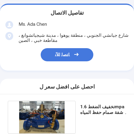
تفاصيل الاتصال
Ms. Ada Chen
شارع جيانشي الجنوبي ، منطقة يوهوا ، مدينة شيجياتشوانغ ،
مقاطعة خبي ، الصين
ﺎﺘﺼﻟ ﺍﻶﻧ
احصل على افضل سعر ل
تخفيف الضغط 1.6mpa
شفة صمام حفظ المياه
حديد الدكتايل