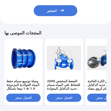
استمر
المنتجات الموصى بها
ص الكرة العائمة
200X الضغط المخفض
وصلة توسيع صمام حفظ
من حديد الدكتايل GB ،
للحفاظ على المياه صمام
المياه الفولاذية المزدوجة
صمام كروي مضاد
حديد الدكتايل المضادة
1.0 /1.6 ميجا باسكال
للأكسدة نوع عائم
للتآكل
فضل سعر
افضل سعر
افضل سعر