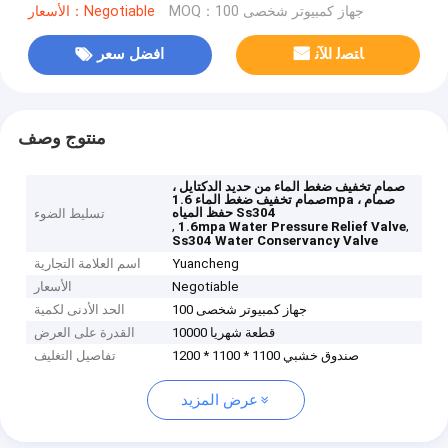
MOQ：100 جهاز كمبيوتر شخصى
الأسعار：Negotiable
ﺎﺘﺼﻟ ﺍﻶﻧ
افضل سعر
منتوج وصف
صمام تخفيف ضغط الماء من حديد الدكتايل ،
صمام تخفيف ضغط الماء 1.6mpa ، صمام
حفظ المياه Ss304
تسليط الضوء
,
,
1.6mpa Water Pressure Relief Valve
Ss304 Water Conservancy Valve
Yuancheng
اسم العلامة التجارية
Negotiable
الأسعار
100 جهاز كمبيوتر شخصى
الحد الأدنى لكمية
10000 قطعة شهريا
القدرة على العرض
1200 * 1100 * 1100 صندوق خشبي
تفاصيل التغليف
عرض المزيد