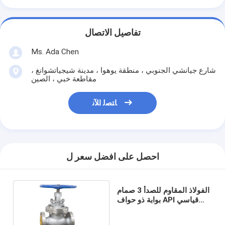
تفاصيل الاتصال
Ms. Ada Chen
شارع جيانشي الجنوبي ، منطقة يوهوا ، مدينة شيجياتشوانغ ،
مقاطعة خبي ، الصين
ﺎﺘﺼﻟ ﺍﻶﻧ
احصل على افضل سعر ل
الفولاذ المقاوم للصدأ 3 صمام
بوابة ذو حواف API قياسي
ضغط 150 رطل ماء / زيت /
بخار