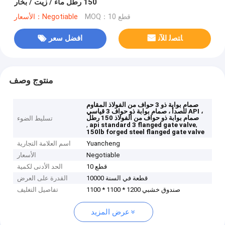
150 رطل ماء / زيت / بخار
MOQ：10 قطع
الأسعار：Negotiable
ﺎﺘﺼﻟ ﺍﻶﻧ
افضل سعر
منتوج وصف
صمام بوابة ذو 3 حواف من الفولاذ المقاوم
للصدأ ، صمام بوابة ذو حواف 3 قياسي API ،
صمام بوابة ذو حواف من الفولاذ 150 رطل
تسليط الضوء
,
,
api standard 3 flanged gate valve
150lb forged steel flanged gate valve
Yuancheng
اسم العلامة التجارية
Negotiable
الأسعار
10 قطع
الحد الأدنى لكمية
10000 قطعة في السنة
القدرة على العرض
صندوق خشبي 1200 * 1100 * 1100
تفاصيل التغليف
عرض المزيد