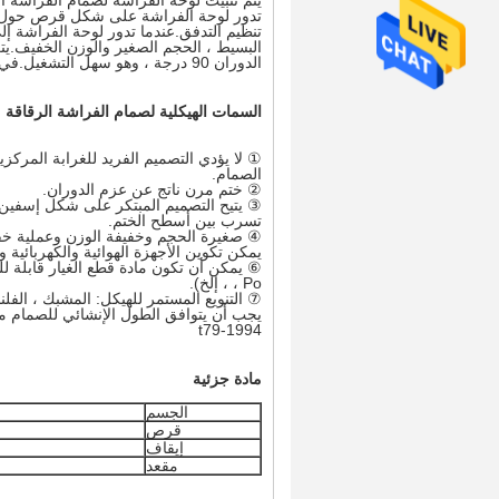
يتم تثبيت لوحة الفراشة لصمام الفراشة ا
البسيط ، الحجم الصغير والوزن الخفيف.ي
الدوران 90 درجة ، وهو سهل التشغيل.في نفس الوقت ، يتمتع الصمام بخصائص جيدة للتحكم في السوائل.
السمات الهيكلية لصمام الفراشة الرقاقة
① لا يؤدي التصميم الفريد للغرابة المركزي
الصمام.
② ختم مرن ناتج عن عزم الدوران.
③ يتيح التصميم المبتكر على شكل إسفين ل
تسرب بين أسطح الختم.
④ صغيرة الحجم وخفيفة الوزن وعملية خف
يمكن تكوين الأجهزة الهوائية والكهربائية 
، Po ، إلخ).
⑦ التنويع المستمر للهيكل: المشبك ، الفلنج
t79-1994
مادة جزئية
الجسم
قرص
إيقاف
مقعد