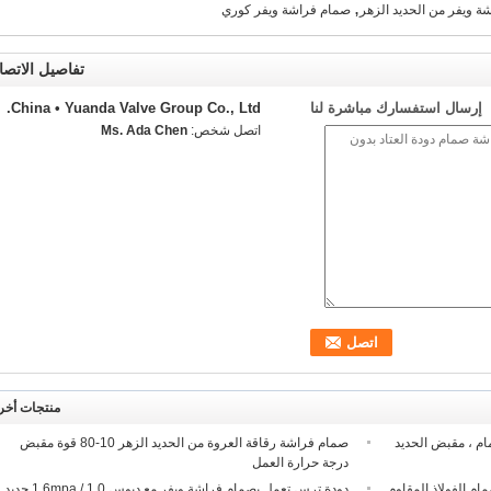
,
ة ويفر من الحديد الزهر
صمام فراشة ويفر كوري
تفاصيل الاتصا
إرسال استفسارك مباشرة لنا
China • Yuanda Valve Group Co., Ltd.
اتصل شخص:
Ms. Ada Chen
منتجات أخر
ام ، مقبض الحديد
صمام فراشة رقاقة العروة من الحديد الزهر 10-80 قوة مقبض
درجة حرارة العمل
ام الفولاذ المقاوم
دودة ترس تعمل بصمام فراشة ويفر مع دبوس 1.0 / 1.6mpa حديد