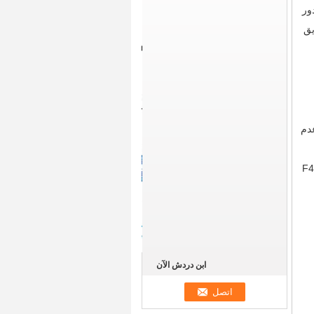
 تلعب دور
يق
عدم
 التآكل (البطانة F46 ، gxpp
ابن دردش الآن