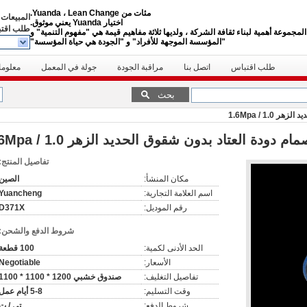
مئات من Yuanda ، Lean Change.
المبيعات 
اختيار Yuanda يعني موثوق.
طلب اقت
لمجموعة أهمية لبناء ثقافة الشركة ، ولديها ثلاثة مفاهيم قيمة هي "مفهوم التنمية" و
"المؤسسة الموجهة للأفراد" و "الجودة هي حياة المؤسسة"
طلب اقتباس
اتصل بنا
مراقبة الجودة
جولة في المعمل
معلوما
بحث
1. / 1.6Mpa
دودة العتاد بدون شقوق الحديد الزهر 1.0 / 1.6Mpa
تفاصيل المنتج:
مكان المنشأ:
الصين
اسم العلامة التجارية:
Yuancheng
رقم الموديل:
D371X
شروط الدفع والشحن:
الحد الأدنى لكمية:
100 قطعة
الأسعار:
Negotiable
تفاصيل التغليف:
صندوق خشبي 1200 * 1100 * 1100
وقت التسليم:
5-8 أيام عمل
شروط الدفع:
تي / ت