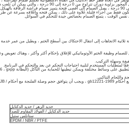
لويفر في اتجاه قطر خط الأنابيب.في القناة الأسطوانية لجسم صمام الفراشة ،
تدور لوحة الفراشة على شكل قرص حول المحور بزاوية دوران تتراوح من 0 درجة إلى 90 درجة ، والتي يمكن أن
تنظيم التدفق.عندما تدور لوحة الفراشة إلى 90 درجة ، يصل الصمام إلى أقصى فتحة.يتميز صمام فراشة الرقاقة بالهيكل
تكون فقط من أجزاء قليلة.علاوة على ذلك ، يمكن فتحه وإغلاقه بسرعة عن طر
ة ثلاثية الاتجاهات إلى انتقال الاحتكاك بين أسطح الختم ، ويطيل من عمر خدمة
لصمام وظيفة الختم الأوتوماتيكي للإغلاق بإحكام أكثر وأكثر ، وهناك تعويض و
يفة وسهلة التركيب.
وفقًا لمتطلبات المستخدم لتلبية احتياجات التحكم عن بعد والتحكم في البرنامج.
⑥ يمكن أن تكون مادة قطع الغيار قابلة للتطبيق على وسائط مختلفة ويمكن تبطينها للحماية من
ة واللحام التناكبي.
يجب أن يتوافق الطول الإنشائي للصمام مع أحكام gb12221-1989 ، ويجب أن يتوافق حجم وصلة الفلنجة مع أحكام JB /
حديد الزهر / حديد الدكتايل
حديد الدكتايل / الفولاذ المقاوم للصدأ
ستانلس ستيل
EPDM / NBR / PTFE