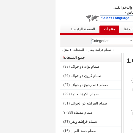
والدعم الفنى
باس
-
Select Language
ت عنا
منتجات
الصفحة الرئيسية
Categories
صمام فراشة ويفر
المنتجات
منزل
جميع المنتجات
صمام بوابة ذو حواف
(38)
صمام كروي ذو حواف
(26)
صمام عدم رجوع ذو حواف
(27)
صمام الكرة العائمة
(29)
صمام الفراشة ذو الحواف
(31)
صمام مصفاة Y
(33)
صمام فراشة ويفر
(27)
صمام حفظ المياه
(16)