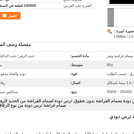
القدرة على العرض:
100000 قطعة في السنة
اتصل
صورة كبيرة :
مفصلة وصف المن
صمام فراشة ويفر
مادة الجسم:
حديد الزهر / حديد الدكتا
≤80
متوسط:
ما
رق ، حسب الطلب
قوة:
دودة والعتاد مدفوع
اتصال:
رقاق
DN50 ~ DN300
ينبع:
ستانلس ستي
دودة بصمام الفراشة بدون شقوق
ترس دودة لصمام الفراشة من الحديد الزه
,
صمام فراشة ترس دودة من نوع الرقاق
ه ترس دودي