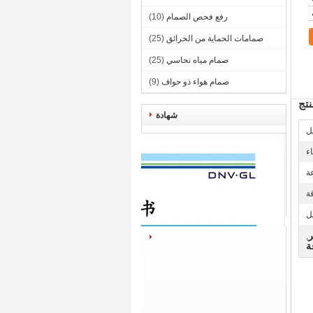
رفع فحص الصمام
(10)
صمامات الحماية من الحرائق
(25)
صمام مياه نحاسي
(25)
صمام هواء ذو ​​حواف
(9)
تج
شهادة
يل
ء
ة
ة
ل
ر
,
ة