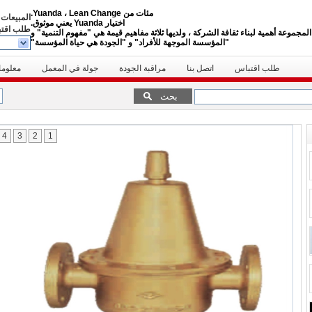
مئات من Yuanda ، Lean Change.
المبيعات 
اختيار Yuanda يعني موثوق.
طلب اقت
لمجموعة أهمية لبناء ثقافة الشركة ، ولديها ثلاثة مفاهيم قيمة هي "مفهوم التنمية" و
"المؤسسة الموجهة للأفراد" و "الجودة هي حياة المؤسسة"
طلب اقتباس
اتصل بنا
مراقبة الجودة
جولة في المعمل
معلوما
بحث
4
3
2
1