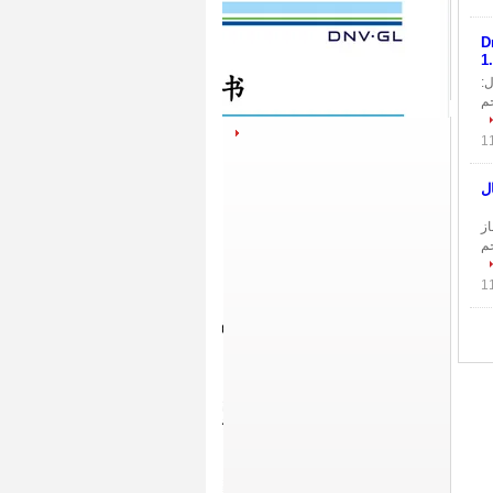
بي متوسط ​​المياه Dn50
1
 استعمال:
م
رغي 1.6mpa إستعمال: هذا الصمام مناسب للمياه ≤ 0.4mpa غاز
جم