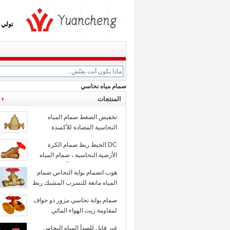
تولي ا
صمام مياه نحاسي
المنتجات
تخفيض الضغط صمام المياه
النحاسية المضادة للأكسدة
1.0mpa قابل للتعديل
DC الخيط ربط صمام الكرة
الأرضية النحاسية ، صمام المياه
النحاسي المضاد للتآكل
هوب انضمام بوابة النحاس صمام
المياه مانعة للتسرب المشبك ربط
الطاقة اليدوية
صمام بوابة نحاسي مزور ذو حواف
لمقاومة زيت الهواء المائي
غير قابل للصدأ المياه النحاس