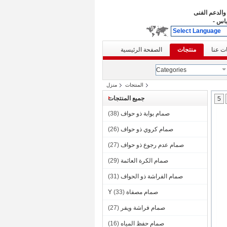
والدعم الفنى
باس
-
Select Language
ت عنا
منتجات
الصفحة الرئيسية
Categories
المنتجات
منزل
جميع المنتجات
5
صمام بوابة ذو حواف
(38)
صمام كروي ذو حواف
(26)
صمام عدم رجوع ذو حواف
(27)
صمام الكرة العائمة
(29)
صمام الفراشة ذو الحواف
(31)
صمام مصفاة Y
(33)
صمام فراشة ويفر
(27)
صمام حفظ المياه
(16)