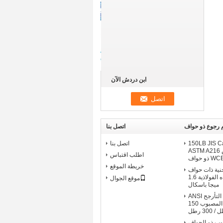
ابن دردش الآن
 رجوع ذو حواف
اتصل بنا
150LB JIS C
اتصل بنا
Valve ، صمام فحص ASTM A216
اطلب اقتباس
W ذو حواف
خريطة الموقع
ية ذات حواف
فحص صمام المياه الفولاذية 1.6
موقع الجوال
ميجا باسكال
ضغط صمام فحص التأرجح ANSI
ذو الحواف الفولاذية المصبوب 150
 300 رطل
مصبوب ذو الحواف