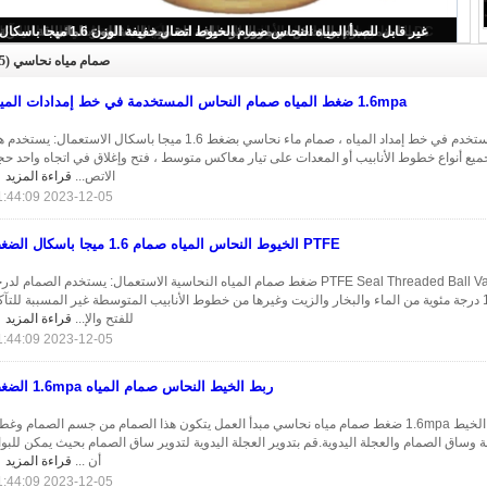
DC الخيط ربط صمام الكرة الأرضية النحاسية ، صمام المياه النحاسي المضاد للتآكل
تخفيض الضغط صمام المياه النحاسية المضادة للأكسدة 1.0mpa قابل للتعديل
غير قابل للصدأ المياه النحاس صمام الخيوط اتصال خفيفة الوزن 1.6 ميجا باسكال
صمام بوابة نحاسي مزور ذو حواف لمقاومة زيت الهواء المائي
هوب انضمام بوابة النحاس صمام المياه مانعة للتسرب المشبك ربط الطاقة اليدوية
صمام مياه نحاسي
(25)
1.6mpa ضغط المياه صمام النحاس المستخدمة في خط إمدادات المياه
فحص الصمام المستخدم في خط إمداد المياه ، صمام ماء نحاسي بضغط 1.6 ميجا باسكال الاستعمال: يستخد
يع أنواع خطوط الأنابيب أو المعدات على تيار معاكس متوسط ​​، فتح وإغلاق في اتجاه واحد ح
الاتص...
قراءة المزيد
2023-12-05 11:44:09
PTFE الخيوط النحاس المياه صمام 1.6 ميجا باسكال الضغط
PTFE Seal Threaded Ball Valve ، 1.6 Mpa ضغط صمام المياه النحاسية الاستعمال: يستخدم الصمام لد
حرارة أقل من 150 درجة مئوية من الماء والبخار والزيت وغيرها من خطوط الأنابيب المتوسطة غير المسببة للتآ
للفتح والإ...
قراءة المزيد
2023-12-05 11:44:09
ربط الخيط النحاس صمام المياه 1.6mpa الضغط
صمام بوابة توصيل الخيط 1.6mpa ضغط صمام مياه نحاسي مبدأ العمل يتكون هذا الصمام من جسم الصمام وغط
ة وساق الصمام والعجلة اليدوية.قم بتدوير العجلة اليدوية لتدوير ساق الصمام بحيث يمكن للبوا
أن ...
قراءة المزيد
2023-12-05 11:44:09