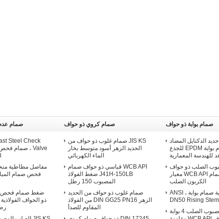
صمام بوابة ذو حواف
صمام كروي ذو حواف
صمام عدم
حديد الدكتايل المضاد
JIS KS صمام غلوب ذو حواف من
ast Steel Check
للأكسدة ، صمام بوابة EPDM للجذع
الحديد الزهر أسود متوسط ​​بخار
د للهندسة المعمارية
الماء الكهربائي
CB
المصبوب الصلب ذو حواف
WCB API قياسي ذو حواف صمام
مفاصل مطاطية منحن
بوابة صمام WCB API معيار
J41H-150LB ضغط الفولاذ
الكربون الصلب
المصبوب 150 رطل
A105 شفة نهاية صمام بوابة ANSI ،
صمام غلوب ذو حواف من الحديد
DN50 Rising Stem
الزهر DIN GG25 PN16 من الفولاذ
المقاوم للصدأ
رطل /
150LB المصبوب الصلب 4 بوابة
صمام ذو حواف WCB API مقاومة
DIN 17245 ذو حواف صمام كروي
JIS KS الصلب ال