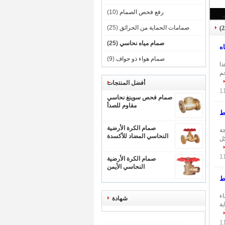
رفع فحص الصمام
(10)
صمامات الحماية من الحرائق
(25)
صمام مياه نحاسي
(25)
صمام هواء ذو ​​حواف
(9)
م هذا
جم
أفضل المنتجات
صمام فحص سوينغ نحاسي
مقاوم للصدأ
صمام الكرة الأرضية
رجة
النحاسي المضاد للأكسدة
كل
صمام الكرة الأرضية
النحاسي الأيمن
اء
شهادة
بة