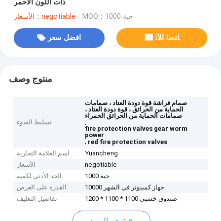
ذات اللون الأحمر
MOQ：1000 حبة
الأسعار：negotiable
ﺎﺘﺼﻟ ﺍﻶﻧ
افضل سعر
منتوج وصف
صمام فراشة قوة دودة العتاد ، صمامات
الحماية من الحرائق ، قوة دودة العتاد ،
صمامات الحماية من الحرائق الحمراء
,
تسليط الضوء
fire protection valves gear worm
power
,
red fire protection valves
Yuancheng
اسم العلامة التجارية
negotiable
الأسعار
1000 حبة
الحد الأدنى لكمية
10000 جهاز كمبيوتر في الشهر
القدرة على العرض
1200 * 1100 * 1100 صندوق خشبي
تفاصيل التغليف
عرض المزيد