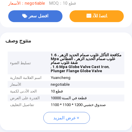
MOQ：10 قطع
الأسعار：negotiable
ﺎﺘﺼﻟ ﺍﻶﻧ
افضل سعر
منتوج وصف
مكافحة التآكل غلوب صمام الحديد الزهر ، 1.6
Mpa غلوب صمام الحديد الزهر ، الغطاس
شفة غلوب صمام
تسليط الضوء
,
,
1.6 Mpa Globe Valve Cast Iron
Plunger Flange Globe Valve
Yuancheng
اسم العلامة التجارية
negotiable
الأسعار
10 قطع
الحد الأدنى لكمية
10000 قطعة في السنة
القدرة على العرض
صندوق خشبي 1200 * 1100 * 1100
تفاصيل التغليف
عرض المزيد