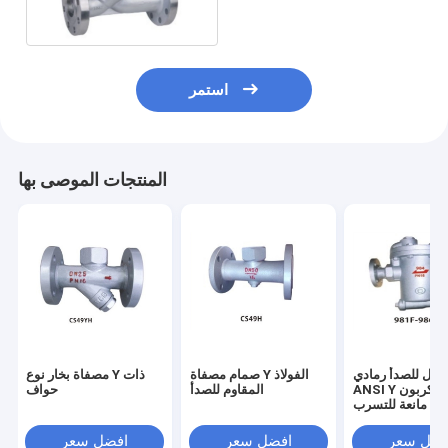
الحواف
استمر
المنتجات الموصى بها
قابل للصدأ رمادي
صمام مصفاة Y الفولاذ
مصفاة بخار نوع Y ذات
ANSI Y مصفاة الكربون
المقاوم للصدأ
حواف
لب مانعة للتسرب
0.01-1.7mpa
فضل سعر
افضل سعر
افضل سعر