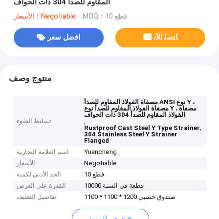
المقاوم للصدأ 304 ذات الحواف
MOQ：10 قطع
الأسعار：Negotiable
ﺎﺘﺼﻟ ﺍﻶﻧ
افضل سعر
منتوج وصف
مصفاة الفولاذ المقاوم للصدأ ANSI نوع Y ،
مصفاة الفولاذ المقاوم للصدأ نوع Y ، مصفاة
الفولاذ المقاوم للصدأ 304 ذات الحواف
,
تسليط الضوء
,
Rustproof Cast Steel Y Type Strainer
304 Stainless Steel Y Strainer
Flanged
Yuancheng
اسم العلامة التجارية
Negotiable
الأسعار
10 قطع
الحد الأدنى لكمية
10000 قطعة في السنة
القدرة على العرض
صندوق خشبي 1200 * 1100 * 1100
تفاصيل التغليف
عرض المزيد