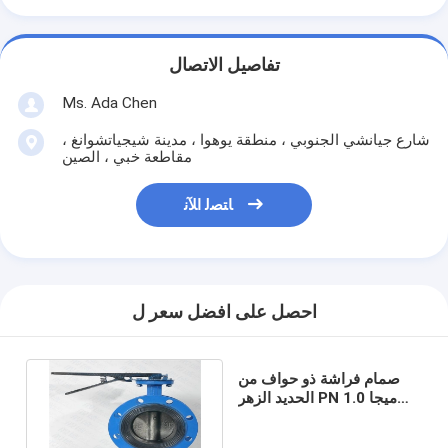
تفاصيل الاتصال
Ms. Ada Chen
شارع جيانشي الجنوبي ، منطقة يوهوا ، مدينة شيجياتشوانغ ،
مقاطعة خبي ، الصين
ﺎﺘﺼﻟ ﺍﻶﻧ
احصل على افضل سعر ل
صمام فراشة ذو حواف من
الحديد الزهر PN 1.0 ميجا
باسكال في الوسط خفيف
الوزن