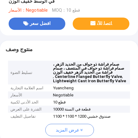
في الوسط خفيف الوزن
MOQ：10 قطع
الأسعار：Negotiable
ﺎﺘﺼﻟ ﺍﻶﻧ
افضل سعر
منتوج وصف
صمام فراشة ذو حواف من الحديد الزهر ،
صمام فراشة ذو حواف في المنتصف ، صمام
فراشة من الحديد الزهر خفيف الوزن
تسليط الضوء
,
,
Centerline Flanged Butterfly Valve
Lightweight Cast Iron Butterfly Valve
Yuancheng
اسم العلامة التجارية
Negotiable
الأسعار
10 قطع
الحد الأدنى لكمية
10000 قطعة في السنة
القدرة على العرض
صندوق خشبي 1200 * 1100 * 1100
تفاصيل التغليف
عرض المزيد